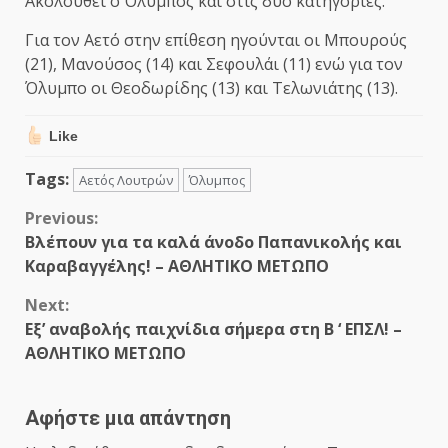
Ακολουθεί ο Όλυμπος και στις δύο κατηγορίες.
Για τον Αετό στην επίθεση ηγούνται οι Μπουρούς
(21), Μανούσος (14) και Σεφουλάι (11) ενώ για τον
Όλυμπο οι Θεοδωρίδης (13) και Τελωνιάτης (13).
Like
Tags:
Αετός Λουτρών
Όλυμπος
Continue
Previous:
Βλέπουν για τα καλά άνοδο Παπανικολής και
Reading
Καραβαγγέλης! – ΑΘΛΗΤΙΚΟ ΜΕΤΩΠΟ
Next:
Εξ’ αναβολής παιχνίδια σήμερα στη Β ‘ ΕΠΣΛ! –
ΑΘΛΗΤΙΚΟ ΜΕΤΩΠΟ
Αφήστε μια απάντηση