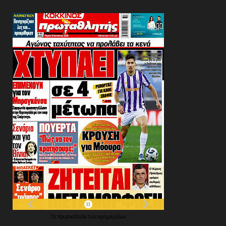
Τα
πρωτοσέλιδα
των
εφημερίδων