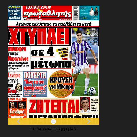
Τα
πρωτοσέλιδα
των
εφημερίδων