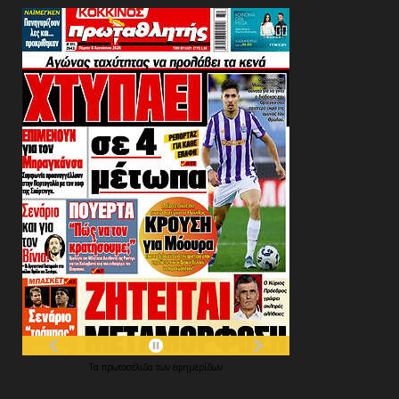
Τα
πρωτοσέλιδα
των
εφημερίδων