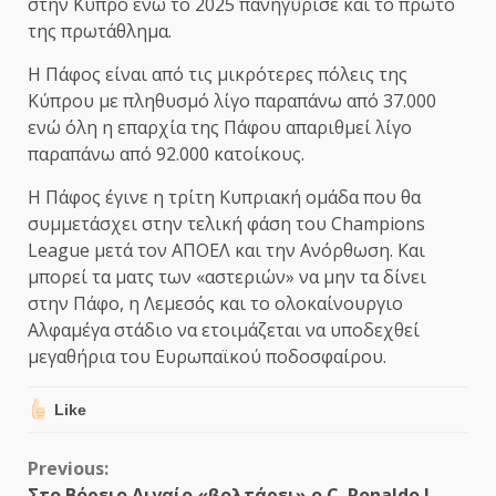
στην Κύπρο ενώ το 2025 πανηγύρισε και το πρώτο
της πρωτάθλημα.
Η Πάφος είναι από τις μικρότερες πόλεις της
Κύπρου με πληθυσμό λίγο παραπάνω από 37.000
ενώ όλη η επαρχία της Πάφου απαριθμεί λίγο
παραπάνω από 92.000 κατοίκους.
Η Πάφος έγινε η τρίτη Κυπριακή ομάδα που θα
συμμετάσχει στην τελική φάση του Champions
League μετά τον ΑΠΟΕΛ και την Ανόρθωση. Και
μπορεί τα ματς των «αστεριών» να μην τα δίνει
στην Πάφο, η Λεμεσός και το ολοκαίνουργιο
Αλφαμέγα στάδιο να ετοιμάζεται να υποδεχθεί
μεγαθήρια του Ευρωπαϊκού ποδοσφαίρου.
Like
Continue
Previous:
Στο Βόρειο Αιγαίο «βολτάρει» ο C. Ronaldo ! –