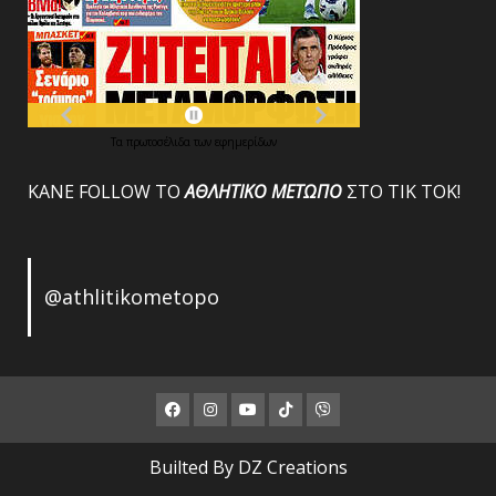
Τα
πρωτοσέλιδα
των
εφημερίδων
ΚΑΝΕ FOLLOW ΤΟ
ΑΘΛΗΤΙΚΟ
ΜΕΤΩΠΟ
ΣΤΟ ΤΙΚ ΤΟΚ!
@athlitikometopo
Facebook
Instagram
Youtube
ΤΙΚ
Viber
ΤΟΚ
Builted By DZ Creations