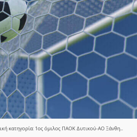
ική κατηγορία: 1ος όμιλος ΠΑΟΚ Δυτικού-ΑΟ Ξάνθη...