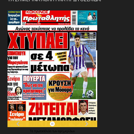
Τα
πρωτοσέλιδα
των
εφημερίδων