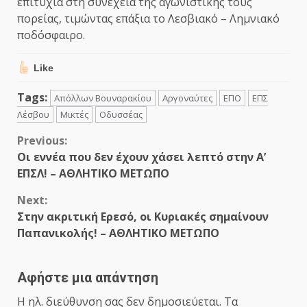
επιτυχία στη συνέχεια της αγωνιστικής τους
πορείας, τιμώντας επάξια το Λεσβιακό – Λημνιακό
ποδόσφαιρο.
Like
Tags:
Απόλλων Βουναρακίου
Αργοναύτες
ΕΠΟ
ΕΠΣ
Λέσβου
Μικτές
Οδυσσέας
Continue
Previous:
Οι εννέα που δεν έχουν χάσει λεπτό στην Α’
Reading
ΕΠΣΛ! – ΑΘΛΗΤΙΚΟ ΜΕΤΩΠΟ
Next:
Στην ακριτική Ερεσό, οι Κυριακές σημαίνουν
Παπανικολής! – ΑΘΛΗΤΙΚΟ ΜΕΤΩΠΟ
Αφήστε μια απάντηση
Η ηλ. διεύθυνση σας δεν δημοσιεύεται.
Τα