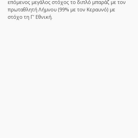
επόμενος μεγάλος στόχος το διπλό μπαράζ με τον
πρωταθλητή Λήμνου (99% με τον Κεραυνό) με
στόχο τη Γ’ Εθνική.