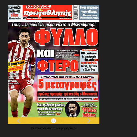
Τα
πρωτοσέλιδα
των
εφημερίδων