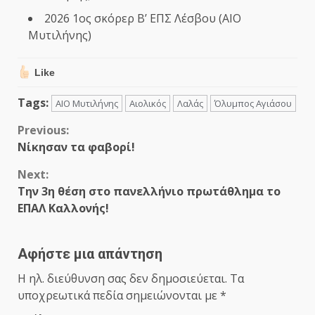
2026 1ος σκόρερ Β’ ΕΠΣ Λέσβου (ΑΙΟ
Μυτιλήνης)
Like
Tags:
ΑΙΟ Μυτιλήνης
Αιολικός
Λαλάς
Όλυμπος Αγιάσου
Continue
Previous:
Νίκησαν τα φαβορί!
Reading
Next:
Την 3η θέση στο πανελλήνιο πρωτάθλημα το
ΕΠΑΛ Καλλονής!
Αφήστε μια απάντηση
Η ηλ. διεύθυνση σας δεν δημοσιεύεται.
Τα
υποχρεωτικά πεδία σημειώνονται με
*