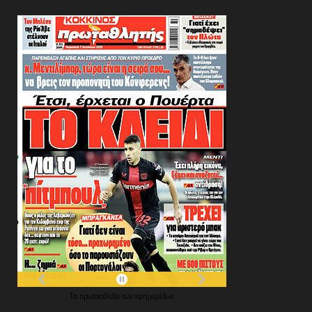
Τα
πρωτοσέλιδα
των
εφημερίδων