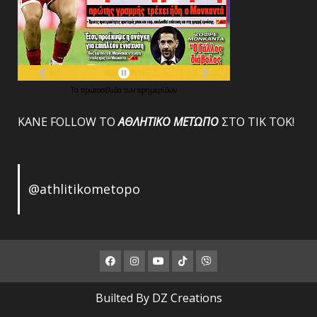
Τα
πρωτοσέλιδα
των
εφημερίδων
ΚΑΝΕ FOLLOW ΤΟ
ΑΘΛΗΤΙΚΟ
ΜΕΤΩΠΟ
ΣΤΟ ΤΙΚ ΤΟΚ!
@athlitikometopo
Facebook
Instagram
Youtube
ΤΙΚ
Viber
ΤΟΚ
Builted By DZ Creations