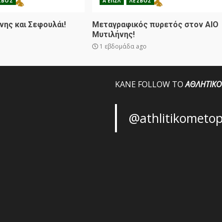
ΣΒΟΣ
Α ΕΠΣΛ
ΛΕΣΒΟΣ
νης και Σεφουλάι!
Μεταγραφικός πυρετός στον ΑΙΟ
Μυτιλήνης!
1 εβδομάδα ago
ΚΑΝΕ FOLLOW ΤΟ
ΑΘΛΗΤΙΚΟ
@athlitikometo