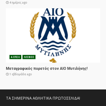
4 ημέρες ago
Α ΕΠΣΛ
ΛΕΣΒΟΣ
Μεταγραφικός πυρετός στον ΑΙΟ Μυτιλήνης!
1 εβδομάδα ago
ΤΑ ΣΗΜΕΡΙΝΑ ΑΘΛΗΤΙΚΑ ΠΡΩΤΟΣΕΛΙΔΑ!