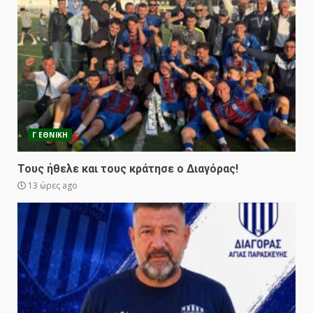
Γ ΕΘΝΙΚΗ
Τους ήθελε και τους κράτησε ο Διαγόρας!
13 ώρες ago