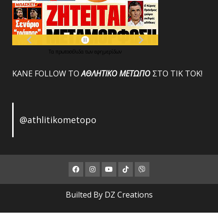
Τα
πρωτοσέλιδα
των
εφημερίδων
ΚΑΝΕ FOLLOW ΤΟ
ΑΘΛΗΤΙΚΟ
ΜΕΤΩΠΟ
ΣΤΟ ΤΙΚ ΤΟΚ!
@athlitikometopo
Facebook
Instagram
Youtube
ΤΙΚ
Viber
ΤΟΚ
Builted By DZ Creations