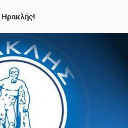
 Ηρακλής!