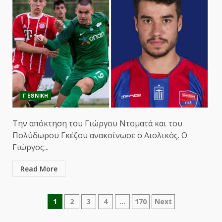
Γ ΕΘΝΙΚΗ
Την απόκτηση του Γιώργου Ντοματά και του
Πολύδωρου Γκέζου ανακοίνωσε ο Αιολικός. Ο
Γιώργος...
Read More
Σελιδοποίηση
1
2
3
4
…
170
Next