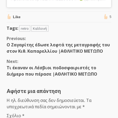
Like
5
Tags:
retro
Καλλονή
Continue
Previous:
Ο Ζαγαρίτης έδωσε λεφτά της μεταγραφής του
Reading
στον Κιθ. Καπαρελλίου |ΑΘΛΗΤΙΚΟ ΜΕΤΩΠΟ
Next:
Τι έκαναν οι Λέσβιοι ποδοσφαιριστές το
διήμερο που πέρασε |ΑΘΛΗΤΙΚΟ ΜΕΤΩΠΟ
Αφήστε μια απάντηση
Η ηλ. διεύθυνση σας δεν δημοσιεύεται.
Τα
υποχρεωτικά πεδία σημειώνονται με
*
Σχόλιο
*