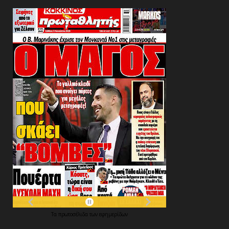
Τα
πρωτοσέλιδα
των
εφημερίδων