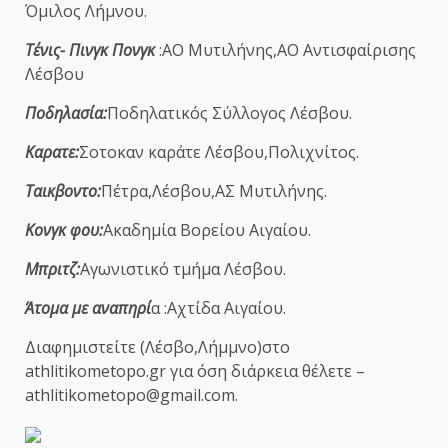
Όμιλος Λήμνου.
Τένις- Πινγκ Πονγκ
:ΑΟ Μυτιλήνης,ΑΟ Αντισφαίρισης
Λέσβου
Ποδηλασία:
Ποδηλατικός Σύλλογος Λέσβου.
Καρατε:
Σοτοκαν καράτε Λέσβου,Πολιχνίτος.
Ταικβοντο:
Πέτρα,Λέσβου,ΑΣ Μυτιλήνης.
Κονγκ φου:
Ακαδημία Βορείου Αιγαίου.
Μπριτζ:
Αγωνιστικό τμήμα Λέσβου.
Άτομα με αναπηρί
α :Αχτίδα Αιγαίου.
Διαφημιστείτε (Λέσβο,Λήμμνο)στο
athlitikometopo.gr για όση διάρκεια θέλετε –
athlitikometopo@gmail.com.