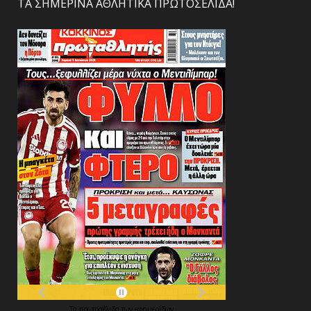
ΤΑ ΣΗΜΕΡΙΝΑ ΑΘΛΗΤΙΚΑ ΠΡΩΤΟΣΕΛΙΔΑ!
Τα
πρωτοσέλιδα
των
εφημερίδων