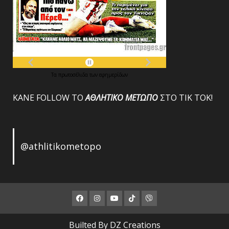
Τα
πρωτοσέλιδα
των
εφημερίδων
ΚΑΝΕ FOLLOW ΤΟ
ΑΘΛΗΤΙΚΟ
ΜΕΤΩΠΟ
ΣΤΟ ΤΙΚ ΤΟΚ!
@athlitikometopo
Facebook
Instagram
Youtube
ΤΙΚ
Viber
ΤΟΚ
Builted By DZ Creations