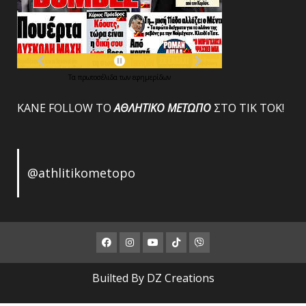
Τα
πρωτοσέλιδα
των
εφημερίδων
ΚΑΝΕ FOLLOW ΤΟ
ΑΘΛΗΤΙΚΟ
ΜΕΤΩΠΟ
ΣΤΟ ΤΙΚ ΤΟΚ!
@athlitikometopo
Facebook
Instagram
Youtube
ΤΙΚ
Viber
ΤΟΚ
Builted By DZ Creations