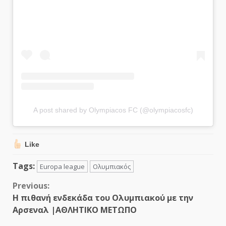
A post shared by Olympiacos FC (@olympiacosfc)
Like
Tags:
Europa league
Ολυμπιακός
Continue
Previous:
Η πιθανή ενδεκάδα του Ολυμπιακού με την
Reading
Αρσεναλ |ΑΘΛΗΤΙΚΟ ΜΕΤΩΠΟ