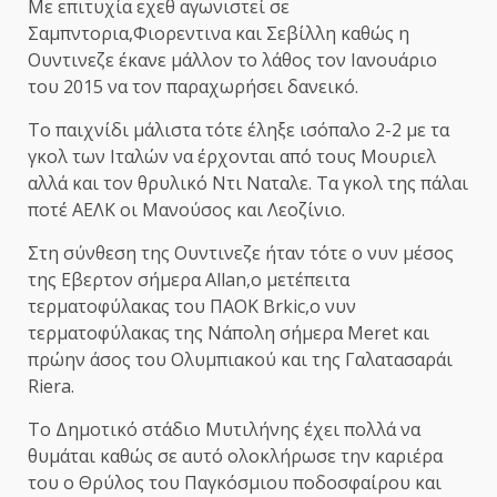
Με επιτυχία εχεθ αγωνιστεί σε
Σαμπντορια,Φιορεντινα και Σεβίλλη καθώς η
Ουντινεζε έκανε μάλλον το λάθος τον Ιανουάριο
του 2015 να τον παραχωρήσει δανεικό.
Το παιχνίδι μάλιστα τότε έληξε ισόπαλο 2-2 με τα
γκολ των Ιταλών να έρχονται από τους Μουριελ
αλλά και τον θρυλικό Ντι Ναταλε. Τα γκολ της πάλαι
ποτέ ΑΕΛΚ οι Μανούσος και Λεοζίνιο.
Στη σύνθεση της Ουντινεζε ήταν τότε ο νυν μέσος
της Εβερτον σήμερα Allan,ο μετέπειτα
τερματοφύλακας του ΠΑΟΚ Brkic,ο νυν
τερματοφύλακας της Νάπολη σήμερα Meret και
πρώην άσος του Ολυμπιακού και της Γαλατασαράι
Riera.
Το Δημοτικό στάδιο Μυτιλήνης έχει πολλά να
θυμάται καθώς σε αυτό ολοκλήρωσε την καριέρα
του ο Θρύλος του Παγκόσμιου ποδοσφαίρου και