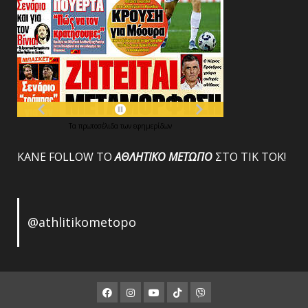
Τα
πρωτοσέλιδα
των
εφημερίδων
ΚΑΝΕ FOLLOW ΤΟ
ΑΘΛΗΤΙΚΟ
ΜΕΤΩΠΟ
ΣΤΟ ΤΙΚ ΤΟΚ!
@athlitikometopo
Facebook
Instagram
Youtube
ΤΙΚ
Viber