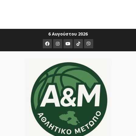
Skip
6 Αυγούστου 2026
to
Facebook
Instagram
Youtube
ΤΙΚ
Viber
content
ΤΟΚ