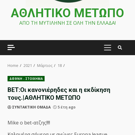
ΑΘΛΗΤΙΚΟ ΜΕΤΩΠΟ
ΑΠΟ ΤΗ ΜΥΤΙΛΗΝΗ ΣΕ ΟΛΗ ΤΗΝ ΕΛΛΑΔΑ!
PRIMARY
MENU
Home
2021
Μάρτιος
18
ΔΙΕΘΝΗ - ΣΤΟΙΧΗΜΑ
ΒΕΤ:Οι κανονιέρηδες και η εκδίκηση
τους.|ΑΘΛΗΤΙΚΟ ΜΕΤΩΠΟ
ΣΥΝΤΑΚΤΙΚΗ ΟΜΑΔΑ
5 έτη ago
Mike o bet-ατζης!!!!
Καλημέρα σήμερα με αγώνες Europa league.