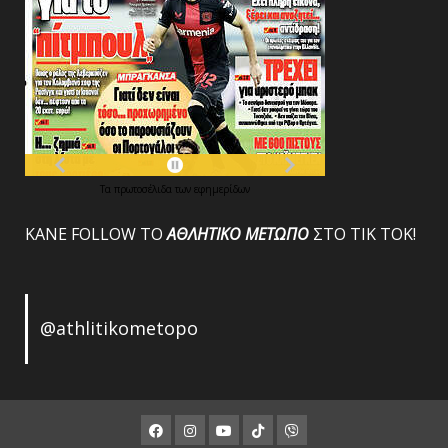
Τα
πρωτοσέλιδα
των
εφημερίδων
ΚΑΝΕ FOLLOW ΤΟ
ΑΘΛΗΤΙΚΟ
ΜΕΤΩΠΟ
ΣΤΟ ΤΙΚ ΤΟΚ!
@athlitikometopo
Facebook
Instagram
Youtube
ΤΙΚ
Viber