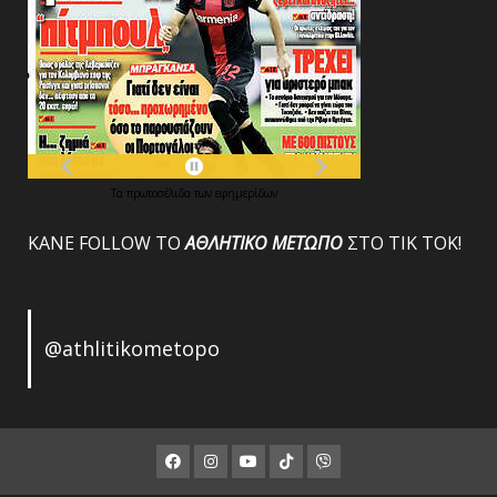
Τα
πρωτοσέλιδα
των
εφημερίδων
ΚΑΝΕ FOLLOW ΤΟ
ΑΘΛΗΤΙΚΟ
ΜΕΤΩΠΟ
ΣΤΟ ΤΙΚ ΤΟΚ!
@athlitikometopo
Facebook
Instagram
Youtube
ΤΙΚ
Viber
ΤΟΚ