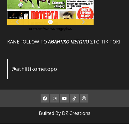
Τα
πρωτοσέλιδα
των
εφημερίδων
ΚΑΝΕ FOLLOW ΤΟ
ΑΘΛΗΤΙΚΟ
ΜΕΤΩΠΟ
ΣΤΟ ΤΙΚ ΤΟΚ!
@athlitikometopo
Facebook
Instagram
Youtube
ΤΙΚ
Viber
ΤΟΚ
Builted By DZ Creations