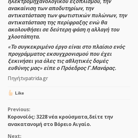
ηλεκτρομηχανολογικού εξοπλισμού, την
ανακαίνιση των αποδυτηρίων, την
αντικατάσταση των φωτιστικών πυλώνων, την
αντικατάσταση της περίφραξης ενώ θα
ακολουθήσει σε δεύτερη φάση η αλλαγή του
χλοοτάπητα.
«Το συγκεκριμένο έργο είναι στο πλαίσιο ενός
προγράμματος εκσυγχρονισμού που έχει
ξεκινήσει για όλες τις αθλητικές δομές
ευθύνης μας» είπε ο Πρόεδρος Γ.Μανάρας.
Πηγή:tvpatrida.gr
Like
Continue
Previous:
Κορονοϊός: 3228 νέα κρούσματα,δείτε την
Reading
ανακατανομή στο Βόρειο Αιγαίο.
Next: