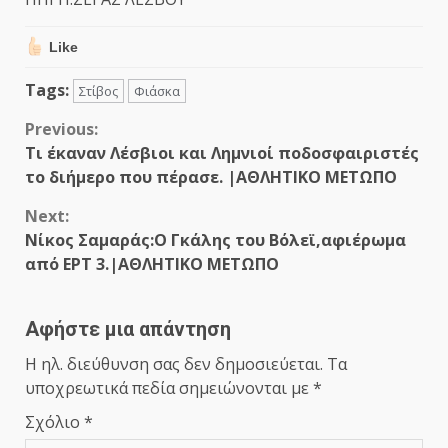
Like
Tags:
Στίβος
Φιάσκα
Continue
Previous:
Τι έκαναν Λέσβιοι και Λημνιοί ποδοσφαιριστές
Reading
το διήμερο που πέρασε. |ΑΘΛΗΤΙΚΟ ΜΕΤΩΠΟ
Next:
Νίκος Σαμαράς:Ο Γκάλης του Βόλεϊ,αφιέρωμα
από ΕΡΤ 3.|ΑΘΛΗΤΙΚΟ ΜΕΤΩΠΟ
Αφήστε μια απάντηση
Η ηλ. διεύθυνση σας δεν δημοσιεύεται.
Τα
υποχρεωτικά πεδία σημειώνονται με
*
Σχόλιο
*