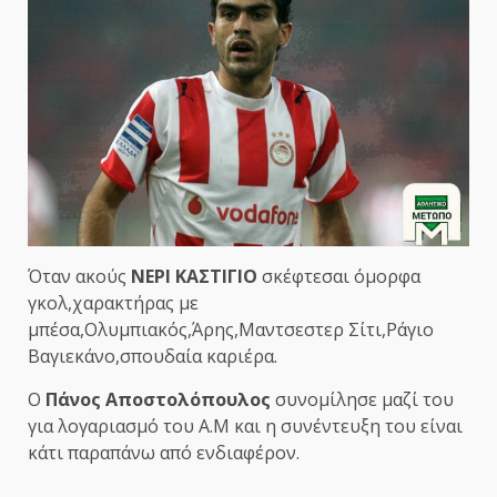
Όταν ακούς
ΝΕΡΙ ΚΑΣΤΙΓΙΟ
σκέφτεσαι όμορφα
γκολ,χαρακτήρας με
μπέσα,Ολυμπιακός,Άρης,Μαντσεστερ Σίτι,Ράγιο
Βαγιεκάνο,σπουδαία καριέρα.
Ο
Πάνος Αποστολόπουλος
συνομίλησε μαζί του
για λογαριασμό του Α.Μ και η συνέντευξη του είναι
κάτι παραπάνω από ενδιαφέρον.