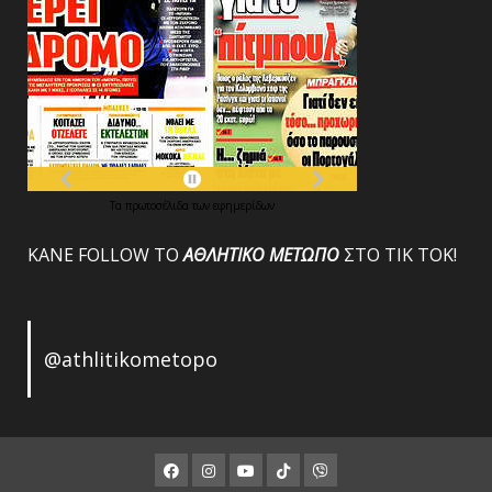
Τα
πρωτοσέλιδα
των
εφημερίδων
ΚΑΝΕ FOLLOW ΤΟ
ΑΘΛΗΤΙΚΟ
ΜΕΤΩΠΟ
ΣΤΟ ΤΙΚ ΤΟΚ!
@athlitikometopo
Facebook
Instagram
Youtube
ΤΙΚ
Viber