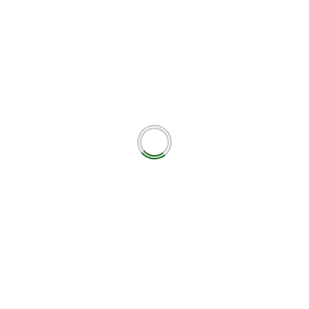
Next
της
Ξεκίνησαν οι εργασίες στο κλειστό τη
Νεάπολης. – ΑΘΛΗΤΙΚΟ ΜΕΤΩΠ
εωτικά πεδία σημειώνονται με
*