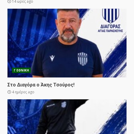
14 ώρες ago
Γ ΕΘΝΙΚΗ
Στο Διαγόρα ο Άκης Τσούρος!
4 ημέρες ago