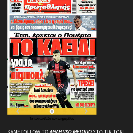
Τα
πρωτοσέλιδα
των
εφημερίδων
ΚΑΝΕ FOLLOW ΤΟ
ΑΘΛΗΤΙΚΟ
ΜΕΤΩΠΟ
ΣΤΟ ΤΙΚ ΤΟΚ!