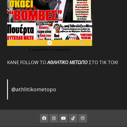
Τα
πρωτοσέλιδα
των
εφημερίδων
ΚΑΝΕ FOLLOW ΤΟ
ΑΘΛΗΤΙΚΟ
ΜΕΤΩΠΟ
ΣΤΟ ΤΙΚ ΤΟΚ!
@athlitikometopo
Facebook
Instagram
Youtube
ΤΙΚ
Viber
ΤΟΚ