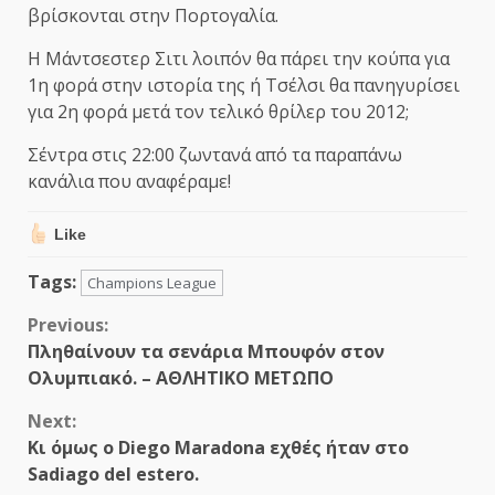
βρίσκονται στην Πορτογαλία.
Η Μάντσεστερ Σιτι λοιπόν θα πάρει την κούπα για
1η φορά στην ιστορία της ή Τσέλσι θα πανηγυρίσει
για 2η φορά μετά τον τελικό θρίλερ του 2012;
Σέντρα στις 22:00 ζωντανά από τα παραπάνω
κανάλια που αναφέραμε!
Like
Tags:
Champions League
Continue
Previous:
Πληθαίνουν τα σενάρια Μπουφόν στον
Reading
Ολυμπιακό. – ΑΘΛΗΤΙΚΟ ΜΕΤΩΠΟ
Next:
Κι όμως ο Diego Maradona εχθές ήταν στο
Sadiago del estero.