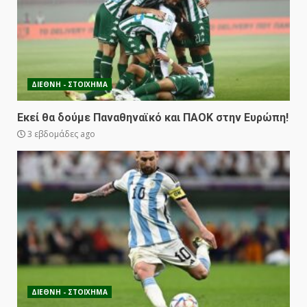
ΔΙΕΘΝΗ - ΣΤΟΙΧΗΜΑ
Εκεί θα δούμε Παναθηναϊκό και ΠΑΟΚ στην Ευρώπη!
3 εβδομάδες ago
ΔΙΕΘΝΗ - ΣΤΟΙΧΗΜΑ