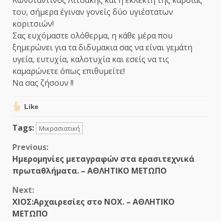
Κωνσταντίνος Λιτσάκης και η εκλεκτή της καρδιάς
του, σήμερα έγιναν γονείς δύο υγιέστατων
κοριτσιών!
Σας ευχόμαστε ολόθερμα, η κάθε μέρα που
ξημερώνει για τα διδυμακια σας να είναι γεμάτη
υγεία, ευτυχία, καλοτυχία και εσείς να τις
καμαρώνετε όπως επιθυμείτε!
Να σας ζήσουν !!
Like
Tags:
Μικρασιατική
Continue
Previous:
Ημερομηνίες μεταγραφών στα ερασιτεχνικά
Reading
πρωταθλήματα. – ΑΘΛΗΤΙΚΟ ΜΕΤΩΠΟ
Next:
ΧΙΟΣ:Αρχαιρεσίες στο ΝΟΧ. – ΑΘΛΗΤΙΚΟ
ΜΕΤΩΠΟ