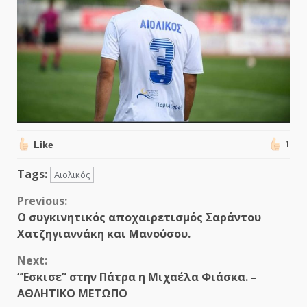
Like
1
Tags:
Αιολικός
Continue
Previous:
Ο συγκινητικός αποχαιρετισμός Σαράντου
Reading
Χατζηγιαννάκη και Μανούσου.
Next:
“Έσκισε” στην Πάτρα η Μιχαέλα Φιάσκα. –
ΑΘΛΗΤΙΚΟ ΜΕΤΩΠΟ