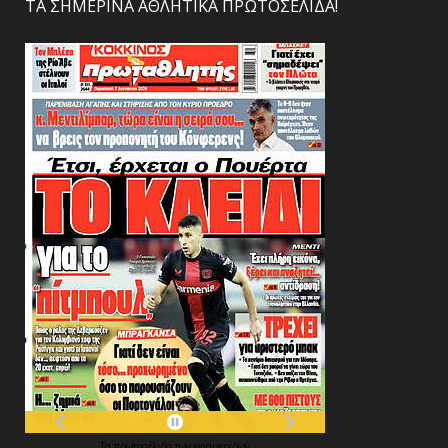
ΤΑ ΣΗΜΕΡΙΝΑ ΑΘΛΗΤΙΚΑ ΠΡΩΤΟΣΕΛΙΔΑ!
Τα
πρωτοσέλιδα
των
εφημερίδων