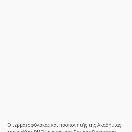
Ο τερματοφύλακας και προπονητής της Ακαδημίας
της ομάδας,RUSH ο έμπειρος Σπύρος Βρονταράς