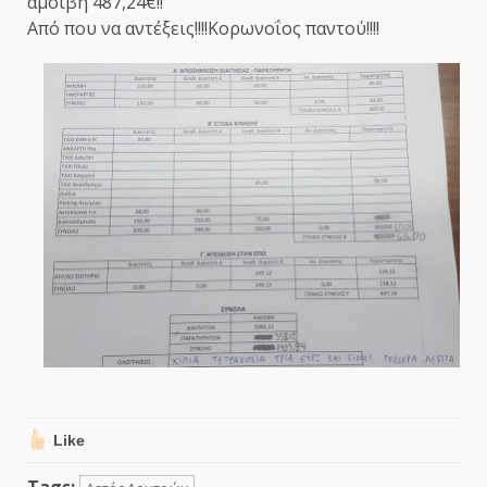
αμοιβή 487,24€!!
Από που να αντέξεις!!!!Κορωνοΐος παντού!!!!
Like