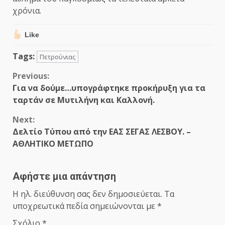
χρόνια.
Like
Tags:
Πετρούνιας
Continue
Previous:
Για να δούμε…υπογράφτηκε προκήρυξη για τα
Reading
ταρτάν σε Μυτιλήνη και Καλλονή.
Next:
Δελτίο Τύπου από την ΕΑΣ ΣΕΓΑΣ ΛΕΣΒΟΥ. –
ΑΘΛΗΤΙΚΟ ΜΕΤΩΠΟ
Αφήστε μια απάντηση
Η ηλ. διεύθυνση σας δεν δημοσιεύεται.
Τα
υποχρεωτικά πεδία σημειώνονται με
*
Σχόλιο
*