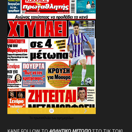
Τα
πρωτοσέλιδα
των
εφημερίδων
ΚΑΝΕ FOLLOW ΤΟ
ΑΘΛΗΤΙΚΟ
ΜΕΤΩΠΟ
ΣΤΟ ΤΙΚ ΤΟΚ!