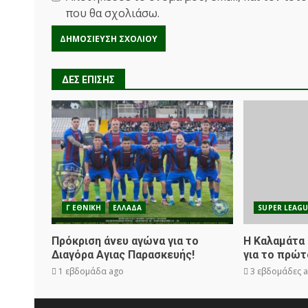
που θα σχολιάσω.
ΔΕΣ ΕΠΙΣΗΣ
Γ ΕΘΝΙΚΗ
ΕΛΛΑΔΑ
SUPER LEAGU
Πρόκριση άνευ αγώνα για το
Η Καλαμάτα
Διαγόρα Αγιας Παρασκευής!
για το πρώτ
1 εβδομάδα ago
3 εβδομάδες 