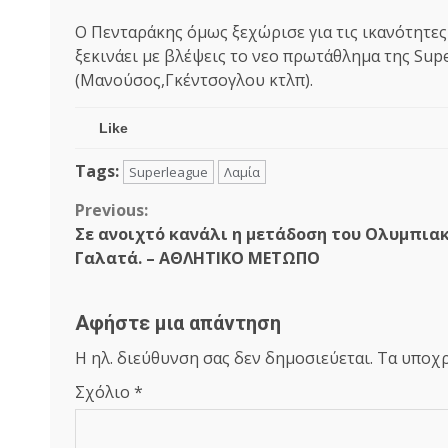
Ο Πενταράκης όμως ξεχώρισε για τις ικανότητες
ξεκινάει με βλέψεις το νεο πρωτάθλημα της Sup
(Μανούσος,Γκέντσογλου κτλπ).
Like
Tags:
Superleague
Λαμία
Continue
Previous:
Σε ανοιχτό κανάλι η μετάδοση του Ολυμπια
Reading
Γαλατά. – ΑΘΛΗΤΙΚΟ ΜΕΤΩΠΟ
Αφήστε μια απάντηση
Η ηλ. διεύθυνση σας δεν δημοσιεύεται.
Τα υποχρ
Σχόλιο
*