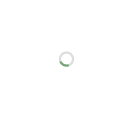
– ΑΘΛΗΤΙΚΟ ΜΕΤΩΠ
εωτικά πεδία σημειώνονται με
*