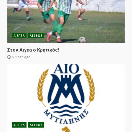
Α ΕΠΣΛ
ΛΕΣΒΟΣ
Στον Αιγέα ο Κρητικός!
6 ώρες ago
Α ΕΠΣΛ
ΛΕΣΒΟΣ