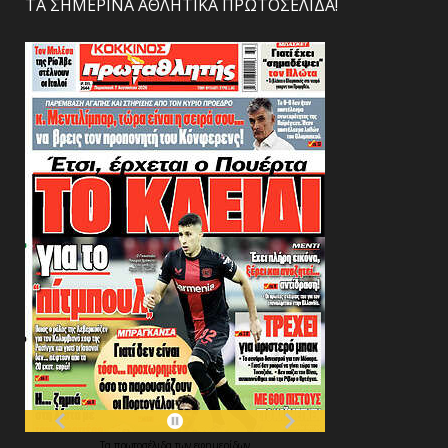
ΤΑ ΣΗΜΕΡΙΝΑ ΑΘΛΗΤΙΚΑ ΠΡΩΤΟΣΕΛΙΔΑ!
Τα
πρωτοσέλιδα
των
εφημερίδων