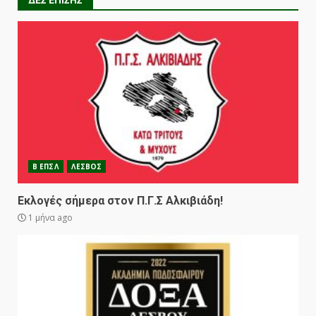
Β ΕΠΣΛ
ΛΕΣΒΟΣ
Εκλογές σήμερα στον Π.Γ.Σ Αλκιβιάδη!
1 μήνα ago