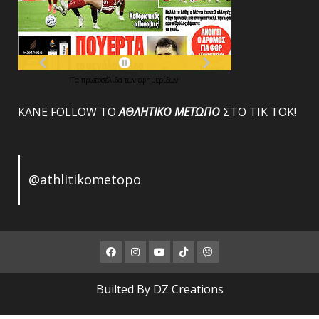
Τα
πρωτοσέλιδα
των
εφημερίδων
ΚΑΝΕ FOLLOW ΤΟ
ΑΘΛΗΤΙΚΟ
ΜΕΤΩΠΟ
ΣΤΟ ΤΙΚ ΤΟΚ!
@athlitikometopo
Facebook
Instagram
Youtube
ΤΙΚ
Viber
ΤΟΚ
Builted By DZ Creations