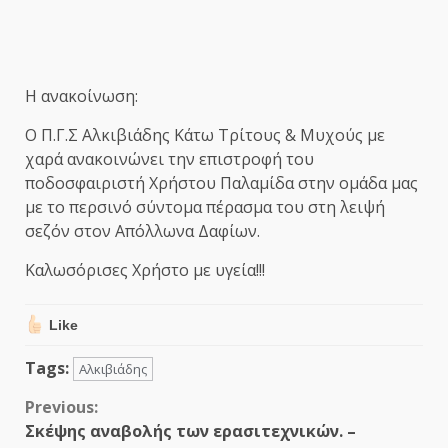
Η ανακοίνωση:
Ο Π.Γ.Σ Αλκιβιάδης Κάτω Τρίτους & Μυχούς με
χαρά ανακοινώνει την επιστροφή του
ποδοσφαιριστή Χρήστου Παλαμίδα στην ομάδα μας
με το περσινό σύντομα πέρασμα του στη λειψή
σεζόν στον Απόλλωνα Δαφίων.
Καλωσόρισες Χρήστο με υγεία!!!
Like
Tags:
Αλκιβιάδης
Continue
Previous:
Σκέψης αναβολής των ερασιτεχνικών. –