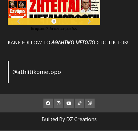
Τα
πρωτοσέλιδα
των
εφημερίδων
ΚΑΝΕ FOLLOW ΤΟ
ΑΘΛΗΤΙΚΟ
ΜΕΤΩΠΟ
ΣΤΟ ΤΙΚ ΤΟΚ!
@athlitikometopo
Facebook
Instagram
Youtube
ΤΙΚ
Viber
ΤΟΚ
Builted By DZ Creations