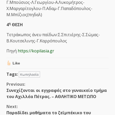
Γ.Μπούσιος-Λ.Γεωργίου-Α.Λυκομήτρος-
Χ.Μαργαρίτογλου-Π.Αδαμ-Γ.Παπαδόπουλος-
Μ.Μπίζιος(πηδαλ)
η
4
ΘΕΣΗ
Τετράκωπος άνευ παίδων:Σ.Σπιτιέρης-Σ.Σώμας-
Β.Κουτσελινης-Γ.Καρρόπουλος
Πηγή
https://kopilasia.gr
Like
Tags:
Κωπηλασία
Continue
Previous:
Συνεχίζονται οι εγγραφές στο γυναικείο τμήμα
Reading
του Αχιλλέα Πέτρας. – ΑΘΛΗΤΙΚΟ ΜΕΤΩΠΟ
Next:
Παραδίδει μαθήματα το ζεϊμπέκικο του