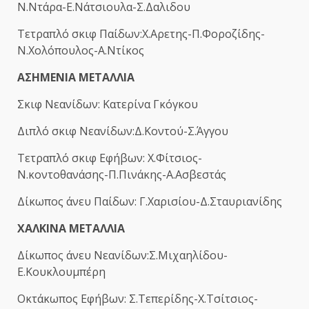
Ν.Ντάρα-Ε.Νάτσιουλα-Σ.Δαλιδου
Τετραπλό σκιφ Παίδων:Χ.Αρετης-Π.Φοροζίδης-
Ν.Χολόπουλος-Α.Ντίκος
ΑΣΗΜΕΝΙΑ ΜΕΤΑΛΛΙΑ
Σκιφ Νεανίδων: Κατερίνα Γκόγκου
Διπλό σκιφ Νεανίδων:Δ.Κοντού-Σ.Άγγου
Τετραπλό σκιφ Εφήβων: Χ.Φίτσιος-
Ν.κοντοθανάσης-Π.Πινάκης-Α.Ασβεστάς
Δίκωπος άνευ Παίδων: Γ.Χαρισίου-Δ.Σταυριανίδης
ΧΑΛΚΙΝΑ ΜΕΤΑΛΛΙΑ
Δίκωπος άνευ Νεανίδων:Σ.Μιχαηλίδου-
Ε.Κουκλουμπέρη
Οκτάκωπος Εφήβων: Σ.Τεπερίδης-Χ.Τσίτσιος-