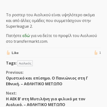
Το ροστερ του Αιολικού είναι υψηλότερο ακόμα
και από άλλες ομάδες που συμμετάσχουν στην
Superleague 2.
Πατήστε
εδώ
για να δείτε το προφίλ του Αιολικού
στο transfermarkt.com.
Like
1
Tags:
Αιολικός
Continue
Previous:
Οριστικό και επίσημο. Ο Πανιώνιος στη Γ
Reading
Εθνική. – ΑΘΛΗΤΙΚΟ ΜΕΤΩΠΟ
Next:
Η ΑΕΚ Β’ στη Μυτιλήνη για φιλικό με τον
Αιολικό. – ΑΘΛΗΤΙΚΟ ΜΕΤΩΠΟ