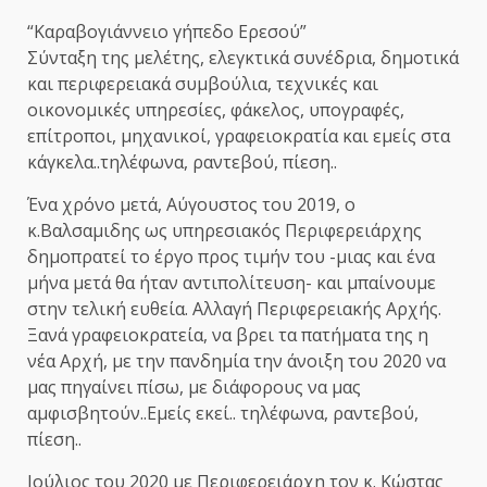
“Καραβογιάννειο γήπεδο Ερεσού”
Σύνταξη της μελέτης, ελεγκτικά συνέδρια, δημοτικά
και περιφερειακά συμβούλια, τεχνικές και
οικονομικές υπηρεσίες, φάκελος, υπογραφές,
επίτροποι, μηχανικοί, γραφειοκρατία και εμείς στα
κάγκελα..τηλέφωνα, ραντεβού, πίεση..
Ένα χρόνο μετά, Αύγουστος του 2019, ο
κ.Βαλσαμιδης ως υπηρεσιακός Περιφερειάρχης
δημοπρατεί το έργο προς τιμήν του -μιας και ένα
μήνα μετά θα ήταν αντιπολίτευση- και μπαίνουμε
στην τελική ευθεία. Αλλαγή Περιφερειακής Αρχής.
Ξανά γραφειοκρατεία, να βρει τα πατήματα της η
νέα Αρχή, με την πανδημία την άνοιξη του 2020 να
μας πηγαίνει πίσω, με διάφορους να μας
αμφισβητούν..Εμείς εκεί.. τηλέφωνα, ραντεβού,
πίεση..
Ιούλιος του 2020 με Περιφερειάρχη τον κ. Κώστας